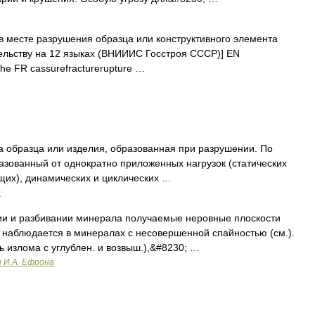
 месте разрушения образца или конструктивного элемента
ельству на 12 языках (ВНИИИС Госстроя СССР)] EN
che FR cassurefracturerupture …
ла образца или изделия, образованная при разрушении. По
азованный от однократно приложенных нагрузок (статических
щих), динамических и циклических …
и
ии и разбивании минерала получаемые неровные плоскости
 наблюдается в минералах с несовершенной спайностью (см.).
 излома с углублен. и возвыш.),&#8230; …
и И.А. Ефрона