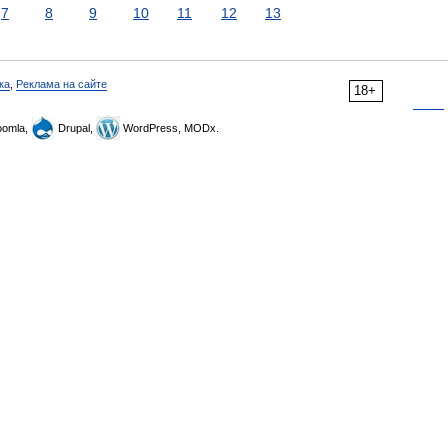
7
8
9
10
11
12
13
ка
,
Реклама на сайте
18+
omla,
Drupal,
WordPress, MODx.