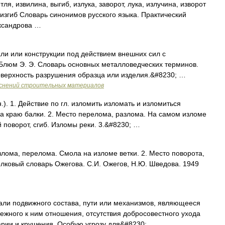
тля, извилина, выгиб, излука, заворот, лука, излучина, изворот
 изгиб Словарь синонимов русского языка. Практический
ександрова …
ли или конструкции под действием внешних сил с
[Блюм Э. Э. Словарь основных металловедческих терминов.
 поверхность разрушения образца или изделия.&#8230; …
яснений строительных материалов
). 1. Действие по гл. изломить изломать и изломиться
на краю балки. 2. Место перелома, разлома. На самом изломе
й поворот, сгиб. Изломы реки. 3.&#8230; …
лома, перелома. Смола на изломе ветки. 2. Место поворота,
Толковый словарь Ожегова. С.И. Ожегов, Н.Ю. Шведова. 1949
ли подвижного состава, пути или механизмов, являющееся
ежного к ним отношения, отсутствия добросовестного ухода
рии и крушения. Особую угрозу для&#8230; …