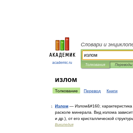
Словари и энциклоп
academic.ru
Толкования
Переводы
излом
Толкование
Перевод
Книги
Излом
— Излом&#160; характеристика
1
расколе минерала. Вид излома зависит 
и др.), от его кристаллической структу
Википедия