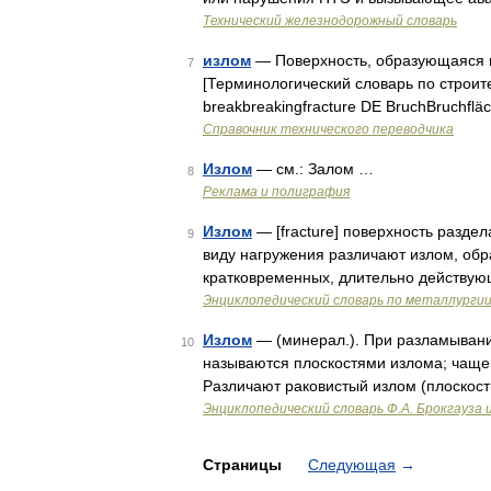
Технический железнодорожный словарь
излом
— Поверхность, образующаяся в
7
[Терминологический словарь по строит
breakbreakingfracture DE BruchBruchflä
Справочник технического переводчика
Излом
— см.: Залом …
8
Реклама и полиграфия
Излом
— [fracture] поверхность разде
9
виду нагружения различают излом, обр
кратковременных, длительно действую
Энциклопедический словарь по металлурги
Излом
— (минерал.). При разламыван
10
называются плоскостями излома; чаще
Различают раковистый излом (плоскость
Энциклопедический словарь Ф.А. Брокгауза 
Страницы
Следующая
→