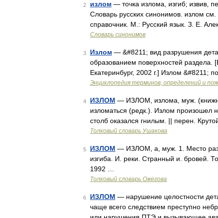
излом
— точка излома, изгиб; извив, пе
2
Словарь русских синонимов. излом см.
справочник. М.: Русский язык. З. Е. Ал
Словарь синонимов
Излом
— &#8211; вид разрушения дета
3
образованием поверхностей раздела. 
Екатеринбург, 2002 г.] Излом &#8211;
Энциклопедия терминов, определений и по
ИЗЛОМ
— ИЗЛОМ, излома, муж. (книжн.
4
изломаться (редк.). Излом произошел 
столб оказался гнилым. || перен. Круто
Толковый словарь Ушакова
ИЗЛОМ
— ИЗЛОМ, а, муж. 1. Место раз
5
изгиба. И. реки. Странный и. бровей. 
1992 …
Толковый словарь Ожегова
ИЗЛОМ
— нарушение целостности дета
6
чаще всего следствием преступно небр
или нарушения ПТЭ и вызывающее ава