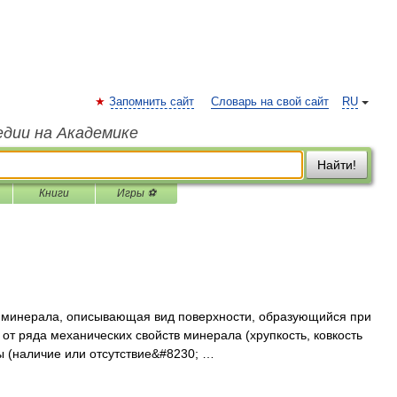
Запомнить сайт
Словарь на свой сайт
RU
едии на Академике
Найти!
Книги
Игры ⚽
 минерала, описывающая вид поверхности, образующийся при
от ряда механических свойств минерала (хрупкость, ковкость
ры (наличие или отсутствие&#8230; …