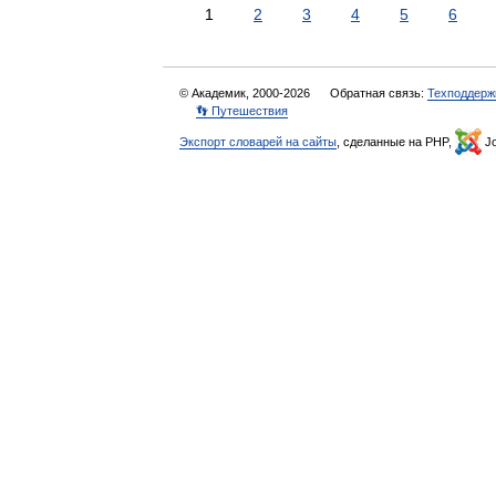
1
2
3
4
5
6
© Академик, 2000-2026
Обратная связь:
Техподдерж
👣 Путешествия
Экспорт словарей на сайты
, сделанные на PHP,
Jo